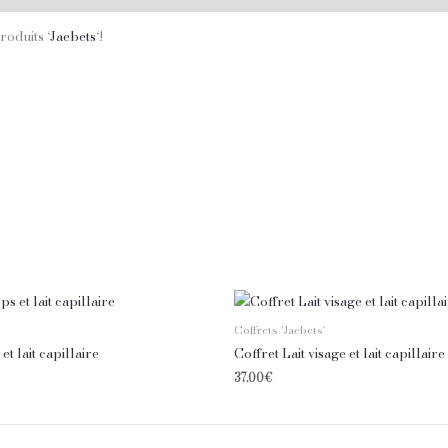
oduits ‘
Jaebets
‘!
Coffrets 'Jaebets'
et lait capillaire
Coffret Lait visage et lait capillaire
37.00
€