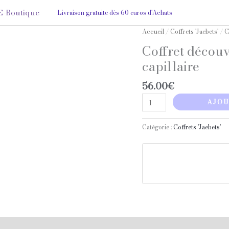
E-Boutique
Livraison gratuite dès 60 euros d'Achats
quantité
Accueil
/
Coffrets 'Jaebets'
/ Co
de
Coffret découve
Coffret
capillaire
découverte
Lait
56.00
€
corps,
lait
AJOU
visage
et
Catégorie :
Coffrets 'Jaebets'
lait
capillaire