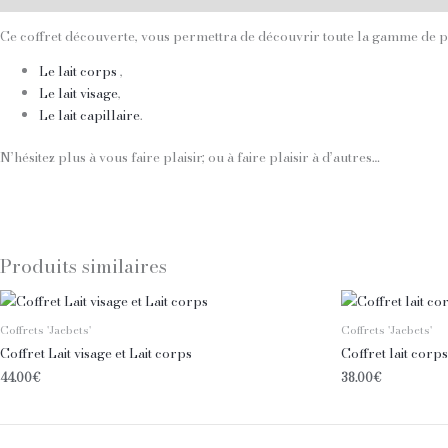
Ce coffret découverte, vous permettra de découvrir toute la gamme de pr
Le lait corps
,
Le lait visage
,
Le lait capillaire
.
N’hésitez plus à vous faire plaisir; ou à faire plaisir à d’autres…
Produits similaires
Coffrets 'Jaebets'
Coffrets 'Jaebets'
Coffret Lait visage et Lait corps
Coffret lait corps 
44.00
€
38.00
€