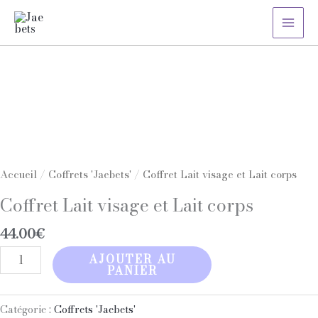
Aller
au
contenu
quantité
de
Coffret
Lait
visage
et
Lait
Accueil
/
Coffrets 'Jaebets'
/ Coffret Lait visage et Lait corps
corps
Coffret Lait visage et Lait corps
44.00
€
AJOUTER AU
PANIER
Catégorie :
Coffrets 'Jaebets'