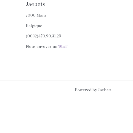
Jaebets
7000 Mons
Belgique
(0032)470.90.31.29
Nous envoyer un
‘Mail’
Powered by Jaebets