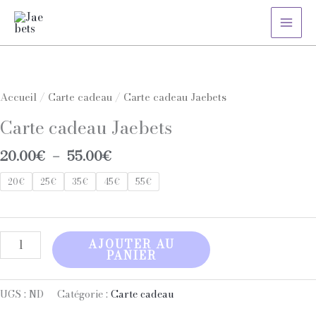
Aller
au
contenu
Plage
quantité
de
de
prix :
Carte
Accueil
/
Carte cadeau
/ Carte cadeau Jaebets
20.00€
cadeau
Carte cadeau Jaebets
à
Jaebets
55.00€
20.00
€
–
55.00
€
20€
25€
35€
45€
55€
AJOUTER AU
PANIER
UGS :
ND
Catégorie :
Carte cadeau